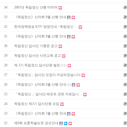
34
2007년 독립정신 산행 마치며
관
33
《독립정신》산악회 9월 산행 안내
관
32
한국정책방송 KTV 방영안내 <독립정신 …
관
31
《독립정신》산악회 8월 산행 안내
관
30
독립정신 답사단 기행문 공고
관
29
독립정신 답사단 사전교육 공고
관
28
제 3기 독립정신 답사단원 발표
관
(11)
27
「독립정신」답사단 모집이 마감되었습니다
관
26
《독립정신》산악회 6월 산행 안내
관
(2)
25
「독립정신 」답사단 레포트 관련 자료입니…
관
24
독립정신 제3기 답사단원 모집
관
23
《독립정신》산악회 5월 산행 안내
관
22
제9회 보훈학술논문 공모안내
관