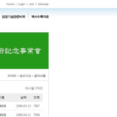
임정기념관준비위
백서수록자료
HOME
>
열린마당
> 공지사항
게시물 576건
이름
날짜
조회
리자
2008-05-13
7897
리자
2008-04-11
7998