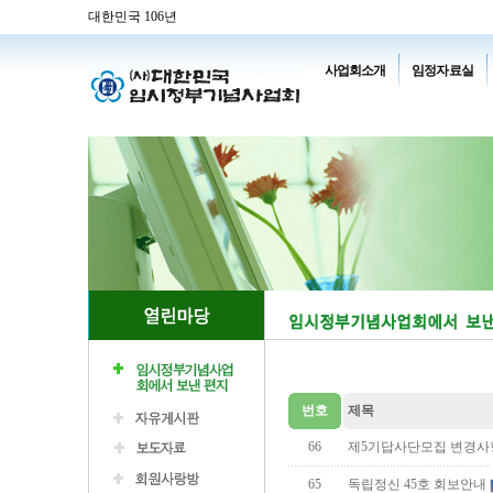
대한민국 106년
사업회소개
임정자료실
번호
제목
66
제5기답사단모집 변경사
65
독립정신 45호 회보안내