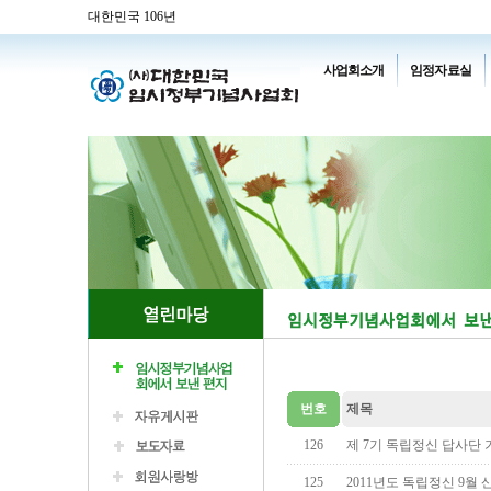
대한민국 106년
사업회소개
임정자료실
번호
제목
126
제 7기 독립정신 답사단
125
2011년도 독립정신 9월 산