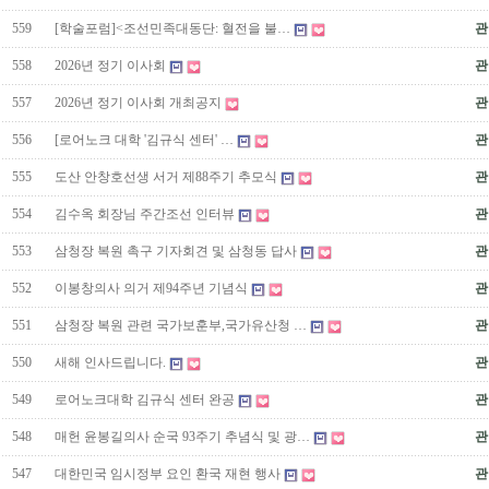
559
[학술포럼]<조선민족대동단: 혈전을 불…
관
558
2026년 정기 이사회
관
557
2026년 정기 이사회 개최공지
관
556
[로어노크 대학 '김규식 센터' …
관
555
도산 안창호선생 서거 제88주기 추모식
관
554
김수옥 회장님 주간조선 인터뷰
관
553
삼청장 복원 촉구 기자회견 및 삼청동 답사
관
552
이봉창의사 의거 제94주년 기념식
관
551
삼청장 복원 관련 국가보훈부,국가유산청 …
관
550
새해 인사드립니다.
관
549
로어노크대학 김규식 센터 완공
관
548
매헌 윤봉길의사 순국 93주기 추념식 및 광…
관
547
대한민국 임시정부 요인 환국 재현 행사
관