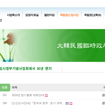
사업회소개
임정자료실
열린마당
독립정신 답사단
독립정신(회보)
번호
제목
561
2026년 정기총회 개최안내
관
560
[신간도서안내]『한국과 호주 : 초기 개척…
관