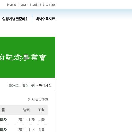
임정기념관준비위
백서수록자료
HOME
>
열린마당
> 공지사항
게시물 576건
이름
날짜
조회
리자
2026-04-20
2590
리자
2026-04-14
450