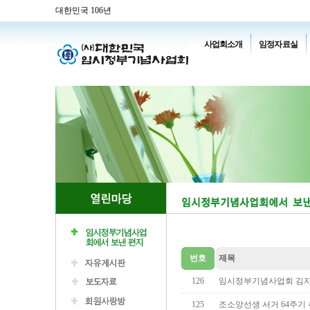
대한민국 106년
사업회소개
임정자료실
번호
제목
126
임시정부기념사업회 김자
125
조소앙선생 서거 64주기