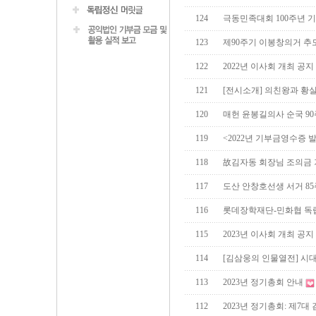
124
극동민족대회 100주년 
123
제90주기 이봉창의거 추
122
2022년 이사회 개최 공지
121
[전시소개] 의친왕과 황
120
매헌 윤봉길의사 순국 90
119
<2022년 기부금영수증 
118
故김자동 회장님 조의금
117
도산 안창호선생 서거 85
116
롯데장학재단-민화협 독
115
2023년 이사회 개최 공지
114
[김삼웅의 인물열전] 시
113
2023년 정기총회 안내
112
2023년 정기총회: 제7대