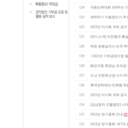
124
극동민족대회 100주년 
123
제90주기 이봉창의거 추
122
2022년 이사회 개최 공지
121
[전시소개] 의친왕과 황
120
매헌 윤봉길의사 순국 90
119
<2022년 기부금영수증 
118
故김자동 회장님 조의금
117
도산 안창호선생 서거 85
116
롯데장학재단-민화협 독
115
2023년 이사회 개최 공지
114
[김삼웅의 인물열전] 시
113
2023년 정기총회 안내
112
2023년 정기총회: 제7대