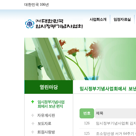
대한민국 106년
사업회소개
임정자료실
번호
제목
126
임시정부기념사업회 김자
125
조소앙선생 서거 64주기