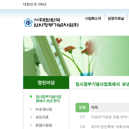
대한민국 106년
사업회소개
임정자료실
번호
제목
111
이승만기념관 건립 반대
110
제3차 반민특위·국회프