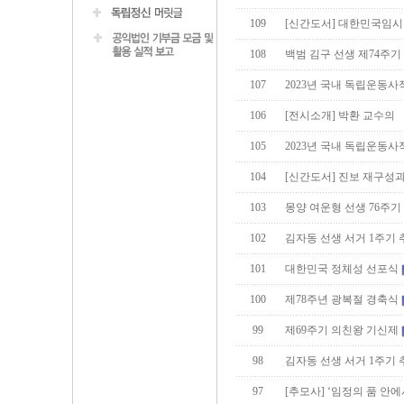
109
[신간도서] 대한민국임시
108
백범 김구 선생 제74주기
107
2023년 국내 독립운동사적지
106
[전시소개] 박환 교수의
105
2023년 국내 독립운동사
104
[신간도서] 진보 재구성과
103
몽양 여운형 선생 76주기
102
김자동 선생 서거 1주기
101
대한민국 정체성 선포식
100
제78주년 광복절 경축식
99
제69주기 의친왕 기신제
98
김자동 선생 서거 1주기
97
[추모사] ‘임정의 품 안에