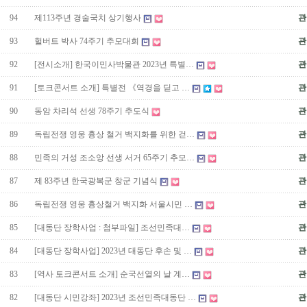
94
제113주년 경술국치 상기행사
관
93
헐버트 박사 74주기 추모대회
관
92
[전시소개] 한국이민사박물관 2023년 특별…
관
91
[토크콘서트 소개] 특별전 《역경을 딛고 …
관
90
동암 차리석 선생 78주기 추도식
관
89
독립전쟁 영웅 흉상 철거 백지화를 위한 걷…
관
88
민족의 거성 조소앙 선생 서거 65주기 추모…
관
87
제 83주년 한국광복군 창군 기념식
관
86
독립전쟁 영웅 흉상철거 백지화 서울시민 …
관
85
[대동단 장학사업 : 첨부파일] 조선민족대…
관
84
[대동단 장학사업] 2023년 대동단 후손 및 …
관
83
[역사 토크콘서트 소개] 순국선열의 날 계…
관
82
[대동단 시민강좌] 2023년 조선민족대동단 …
관