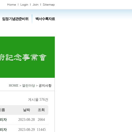
임정기념관준비위
백서수록자료
HOME
>
열린마당
> 공지사항
게시물 576건
이름
날짜
조회
리자
2023-08-28
2664
리자
2023-08-29
11445