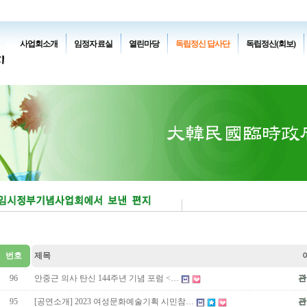
사업회소개
임정자료실
열린마당
독립정신 답사단
독립정신(회보)
번호
제목
96
안중근 의사 탄신 144주년 기념 포럼 <…
관
95
[공연소개] 2023 여성문화예술기획 시민참…
관