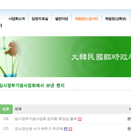
사업회소개
임정자료실
열린마당
독립정신 답사단
독립정신(회보)
번호
제목
126
임시정부기념사업회 김자동 회장님 별세
관
125
조소앙선생 서거 64주기 추모제
관