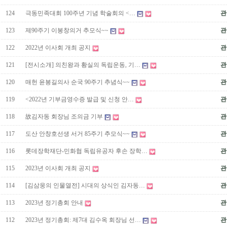
124
극동민족대회 100주년 기념 학술회의 <…
관
123
제90주기 이봉창의거 추모식~~
관
122
2022년 이사회 개최 공지
관
121
[전시소개] 의친왕과 황실의 독립운동, 기…
관
120
매헌 윤봉길의사 순국 90주기 추념식~~
관
119
<2022년 기부금영수증 발급 및 신청 안…
관
118
故김자동 회장님 조의금 기부
관
117
도산 안창호선생 서거 85주기 추모식~~
관
116
롯데장학재단-민화협 독립유공자 후손 장학…
관
115
2023년 이사회 개최 공지
관
114
[김삼웅의 인물열전] 시대의 상식인 김자동…
관
113
2023년 정기총회 안내
관
112
2023년 정기총회: 제7대 김수옥 회장님 선…
관