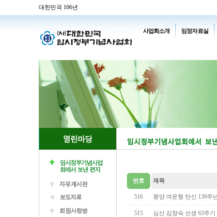
대한민국 106년
사업회소개
임정자료실
번호
제목
516
몽양 여운형 탄신 139주년
515
심산 김창숙 선생 63주