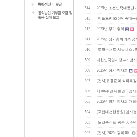
514
2025년 조선민족대동
513
[학술포럼]조선민족대동단
512
2025년 정기 총회
511
2025년 정기총회 개최공
510
[토크콘서트]시놉시스 :
509
대한민국임시정부기념사업
508
2025년 정기 이사회
507
[전시]유홍준의 석학특강
506
제106주년 대한민국임
505
2025년 정기 이사회 개
504
[국립대전현충원] 임시정
503
[토크콘서트]광복 80주
502
[전시] 2025<광복 80 - 