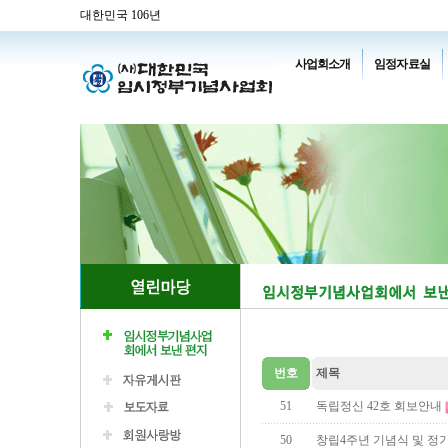
대한민국 106년
사업회소개
임정자료실
번호
제목
51
독립정신 42호 회보안내
50
창립4주년 기념식 및 정