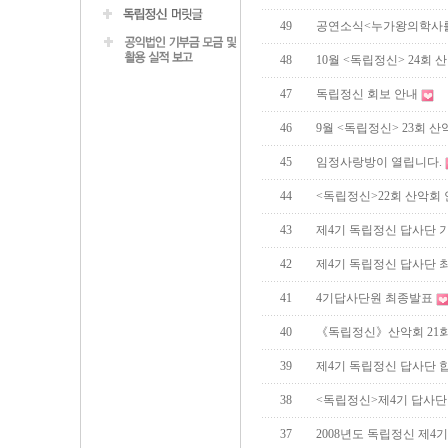
49
공연소식<누가왕의학사
48
10월 <독립정신> 24회 
47
독립정신 회보 안내
46
9월 <독립정신> 23회 산
45
임정사랑방이 열립니다.
44
<독립정신>22회 산악회
43
제4기 독립정신 답사단 
42
제4기 독립정신 답사단 
41
4기답사단원 최종발표
40
《독립정신》산악회 21회
39
제4기 독립정신 답사단 
38
<독립정신>제4기 답사단
37
2008년도 독립정신 제4