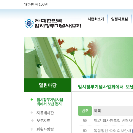
대한민국 106년
사업회소개
임정자료실
번호
제목
66
제5기답사단모집 변경사
65
독립정신 45호 회보안내