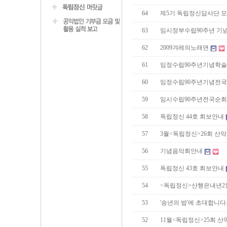
64
제5기 독립정신답사단 
63
임시정부수립90주년 기
62
2009겨레의노래뎐
61
임정수립90주년기념학
60
임정수립90주년기념전
59
임시수립90주년전국순
58
독립정신 44호 회보안내
57
3월<독립정신>26회 산
56
기념음악회안내
55
독립정신 43호 회보안내
54
<독립정신>산행은내년2
53
'송년의 밤'에 초대합니다
52
11월<독립정신>25회 산