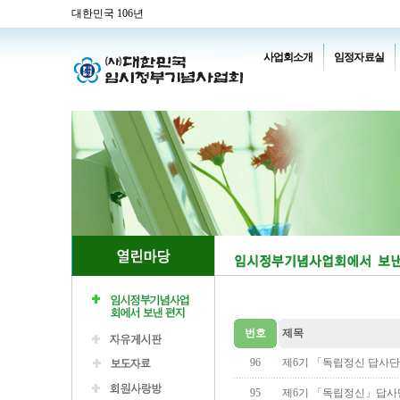
대한민국 106년
사업회소개
임정자료실
번호
제목
96
제6기 「독립정신 답사단
95
제6기 「독립정신」답사단