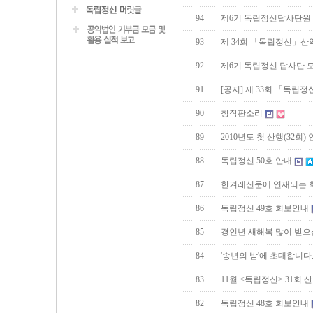
94
제6기 독립정신답사단원
93
제 34회 「독립정신」산
92
제6기 독립정신 답사단 
91
[공지] 제 33회 「독립
90
창작판소리
89
2010년도 첫 산행(32회)
88
독립정신 50호 안내
87
한겨레신문에 연재되는 
86
독립정신 49호 회보안내
85
경인년 새해복 많이 받으
84
'송년의 밤'에 초대합니다
83
11월 <독립정신> 31회
82
독립정신 48호 회보안내