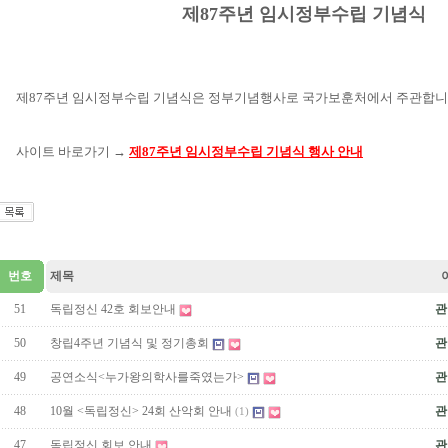
제87주년 임시정부수립 기념식
제87주년 임시정부수립 기념식은 정부기념행사로 국가보훈처에서 주관합니
사이트 바로가기 →
제87주년 임시정부수립 기념식 행사 안내
번호
제목
51
독립정신 42호 회보안내
관
50
창립4주년 기념식 및 정기총회
관
49
공연소식<누가왕의학사를죽였는가>
관
48
10월 <독립정신> 24회 산악회 안내
관
(1)
47
독립정신 회보 안내
관