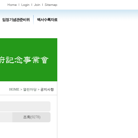
임정기념관준비위
백서수록자료
HOME
>
열린마당
> 공지사항
조회
(9278)