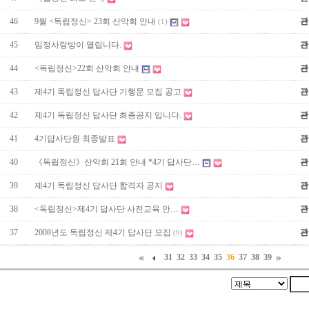
46
9월 <독립정신> 23회 산악회 안내
관
(1)
45
임정사랑방이 열립니다.
관
44
<독립정신>22회 산악회 안내
관
43
제4기 독립정신 답사단 기행문 모집 공고
관
42
제4기 독립정신 답사단 최종공지 입니다.
관
41
4기답사단원 최종발표
관
40
《독립정신》산악회 21회 안내 *4기 답사단…
관
39
제4기 독립정신 답사단 합격자 공지
관
38
<독립정신>제4기 답사단 사전교육 안…
관
37
2008년도 독립정신 제4기 답사단 모집
관
(9)
31
32
33
34
35
36
37
38
39