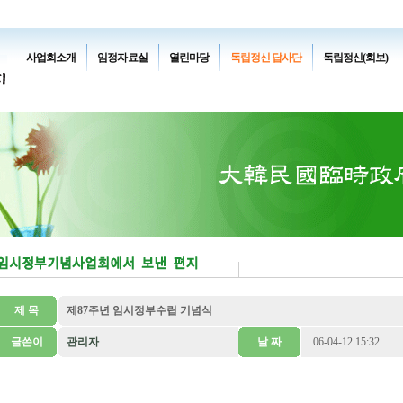
사업회소개
임정자료실
열린마당
독립정신 답사단
독립정신(회보)
제 목
제87주년 임시정부수립 기념식
글쓴이
관리자
날 짜
06-04-12 15:32