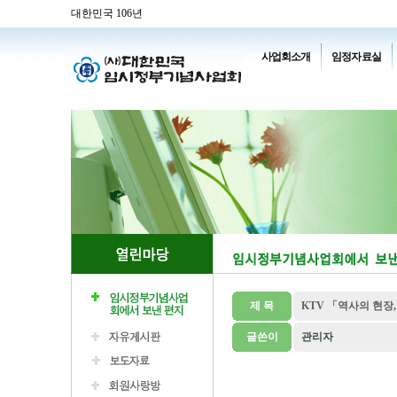
대한민국 106년
사업회소개
임정자료실
제 목
KTV 「역사의 현
글쓴이
관리자