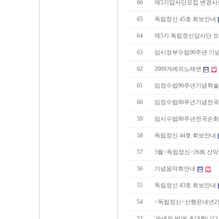
66
제5기답사단모집 변경사
65
독립정신 45호 회보안내
64
제5기 독립정신답사단 
63
임시정부수립90주년 기
62
2009겨레의노래뎐
61
임정수립90주년기념학
60
임정수립90주년기념전
59
임시수립90주년전국순
58
독립정신 44호 회보안내
57
3월<독립정신>26회 산
56
기념음악회안내
55
독립정신 43호 회보안내
54
<독립정신>산행은내년2
53
'송년의 밤'에 초대합니다