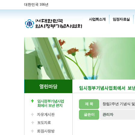
대한민국 106년
사업회소개
임정자료실
제 목
창립2주년 기념식 
글쓴이
관리자
대