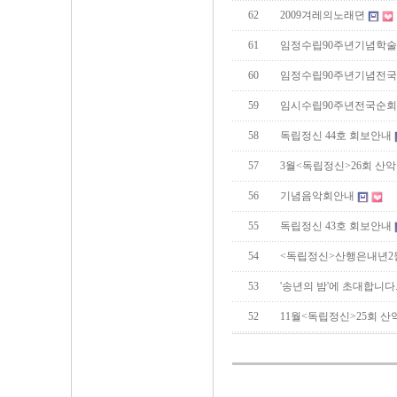
62
2009겨레의노래뎐
61
임정수립90주년기념학
60
임정수립90주년기념전
59
임시수립90주년전국순
58
독립정신 44호 회보안내
57
3월<독립정신>26회 산
56
기념음악회안내
55
독립정신 43호 회보안내
54
<독립정신>산행은내년2
53
'송년의 밤'에 초대합니다
52
11월<독립정신>25회 산