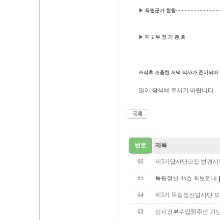
▶ 독립군가 합창····························
▶ 제 2 부 정 기 총 회
※식후 조촐한 저녁 식사가 준비되어
많이 참석해 주시기 바랍니다.
번호
제목
66
제5기답사단모집 변경사
65
독립정신 45호 회보안내
64
제5기 독립정신답사단 
63
임시정부수립90주년 기