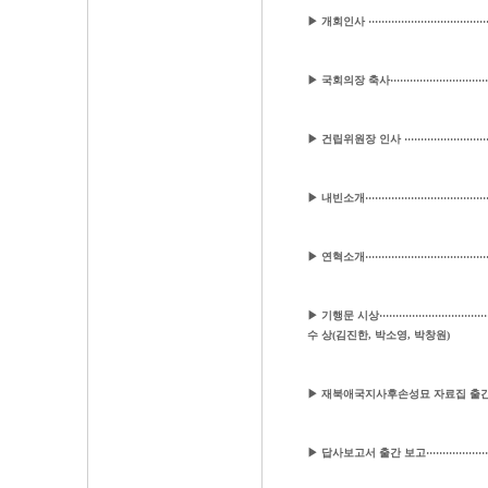
▶ 개회인사 ···································
▶ 국회의장 축사····························
▶ 건립위원장 인사 ·······················
▶ 내빈소개······································
▶ 연혁소개···································
▶ 기행문 시상·································
수 상(김진한, 박소영, 박창원)
▶ 재북애국지사후손성묘 자료집 출간보고 ····
▶ 답사보고서 출간 보고····················