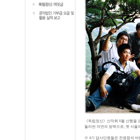
《독립정신》산악회 6월 산행을 관
둘러싼 자연의 방벽으로, 옛 서울
※ 4기 답사단원들은 전원참석 