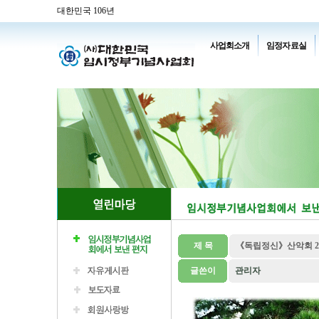
대한민국 106년
사업회소개
임정자료실
제 목
《독립정신》산악회 21
글쓴이
관리자