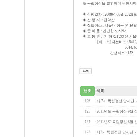
※ 독립정신을 발휘하여 우천시
◈ 산행일자 : 2008년 06월 28일(토
◈ 산 행 지 : 관악산
◈ 집합장소 : 서울대 정문 (정문탑
◈ 준 비 물 : 간단한 도시락
◈ 교 통 편 : [지 하 철] 2호
[버 스] 지선버스 : 5412, 5515, 55
5614, 6513, 
간선버스 : 152
번호
제목
126
제 7기 독립정신 답사단
125
2011년도 독립정신 9월 산
124
2011년도 독립정신 8월 산
123
제7기 독립정신 답사단 