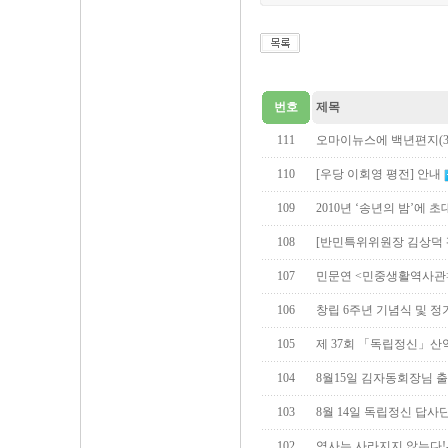
번호
제목
111
오마이뉴스에 백년편지(3
110
[우당 이회영 평전] 안내
109
2010년 ‘송년의 밤’에 
108
[반민특위위원장 김상덕 
107
민문연 <민중생활역사관>
106
창립 6주년 기념식 및 
105
제 37회 「독립정신」산
104
8월15일 김자동회장님 출
103
8월 14일 독립정신 답사
102
역사는 사라지지 않는다!