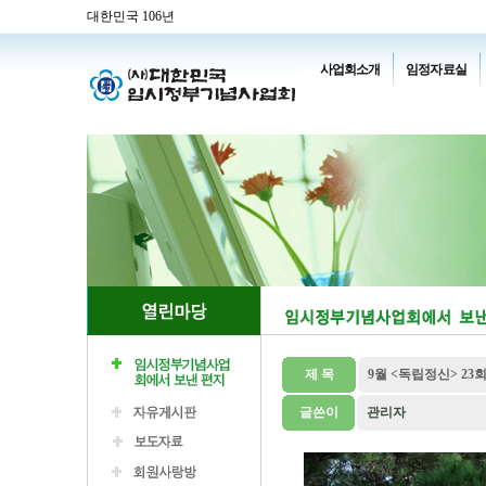
대한민국 106년
사업회소개
임정자료실
제 목
9월 <독립정신> 23
글쓴이
관리자