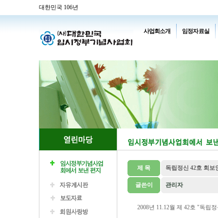
대한민국 106년
사업회소개
임정자료실
제 목
독립정신 42호 회보
글쓴이
관리자
2008년 11.12월 제 42호 "