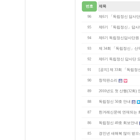
번호
제목
96
제6기 「독립정신 답사단
95
제6기 「독립정신」답사단
94
제6기 독립정신답사단원
93
제 34회 「독립정신」산
92
제6기 독립정신 답사단 
91
[공지] 제 33회 「독립
90
창작판소리
89
2010년도 첫 산행(32회)
88
독립정신 50호 안내
87
한겨레신문에 연재되는 
86
독립정신 49호 회보안내
85
경인년 새해복 많이 받으