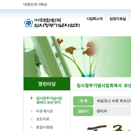
대한민국 106년
사업회소개
임정자료실
제 목
독립정신 46호 회보안
글쓴이
관리자