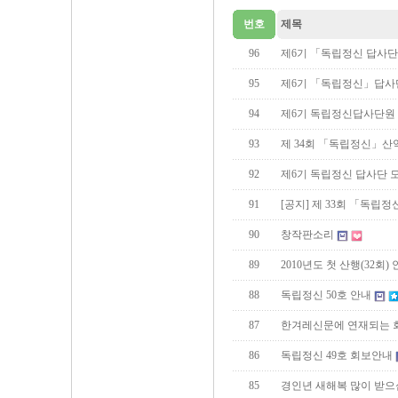
번호
제목
96
제6기 「독립정신 답사단
95
제6기 「독립정신」답사단
94
제6기 독립정신답사단원
93
제 34회 「독립정신」산
92
제6기 독립정신 답사단 
91
[공지] 제 33회 「독립
90
창작판소리
89
2010년도 첫 산행(32회)
88
독립정신 50호 안내
87
한겨레신문에 연재되는 
86
독립정신 49호 회보안내
85
경인년 새해복 많이 받으