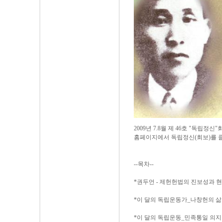
2009년 7.8월 제 46호 "독립정
홈페이지에서 독립정신(회보)를 
--목차--
*권두언 - 제헌헌법의 진보성과 
*이 달의 독립운동가_나창헌의 삶
*이 달의 독립운동_민족통일 의지