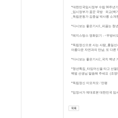
*대한민국임시정부 수립 90주년
_임시정부가 꿈꾼 국방 · 외교(백
_독립운동가 김종설 박사릉 소개
*다시보는 좋은기사1_피끓는 청년
*레지스탕스 영화읽기 - <무방비도
*독립정신으로 사는 사람_홍일선
아름다운 자연과의 만남, 또 다른 
*다시보는 좋은기사2_국치 백년 
*청년특집_타임머신을 타고 선열
백범 선생님 말씀해 주세요 (조영빈
*독립정신 이모저모 / 만평
*임정서가 제대로본 대한민국 임