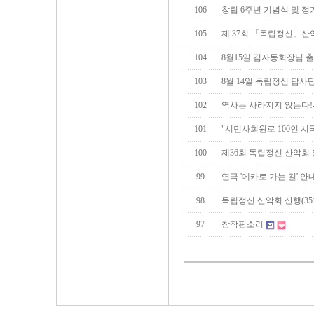
106
창립 6주년 기념식 및 
105
제 37회 「독립정신」산
104
8월15일 김자동회장님 출
103
8월 14일 독립정신 답사
102
역사는 사라지지 않는다!
101
"시민사회원로 100인 시
100
제36회 독립정신 산악회
99
연극 '메카로 가는 길' 안
98
독립정신 산악회 산행(35
97
창작판소리