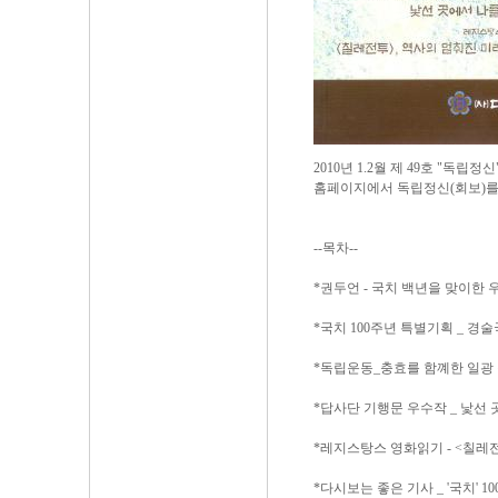
2010년 1.2월 제 49호 "독
홈페이지에서 독립정신(회보)를
--목차--
*권두언 - 국치 백년을 맞이한 
*국치 100주년 특별기획 _ 경
*독립운동_충효를 함꼐한 일광 
*답사단 기행문 우수작 _ 낯선
*레지스탕스 영화읽기 - <칠레
*다시보는 좋은 기사 _ '국치' 1