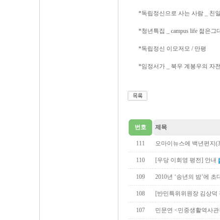
*독립정신으로 사는 사람 _ 친
*청년특집 _ campus life 젊
*독립정신 이모저모 / 만평
*임정서가 _ 북우 계봉우의 자전
번호
제목
111
오마이뉴스에 백년편지(3
110
[우당 이회영 평전] 안내
109
2010년 ‘송년의 밤’에 
108
[반민특위위원장 김상덕 
107
민문연 <민중생활역사관>