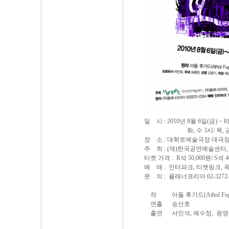
일 시 : 2010년 8월 6일(금) ~ 8
화, 수 3시/ 목, 금 8시/ 
장 소 : 대학로예술극장 대극
주 최 : (재)한국공연예술센터,
티켓 가격 : R석 50,000원/ S석 4
예 매 : 인터파크, 티켓링크, 
문 의 : 플래너코리아 02-3272-
작 아돌 후가드(Athol Fug
연출 송선호
출연 서인석, 예수정, 원영