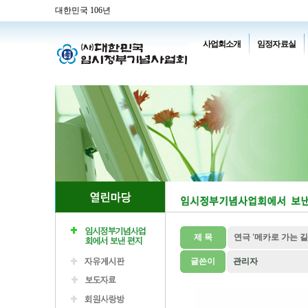
대한민국 106년
사업회소개
임정자료실
제 목
연극 '메카로 가는 길
글쓴이
관리자