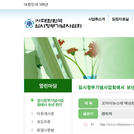
대한민국 106년
사업회소개
임정자료실
제 목
오마이뉴스에 백년편
글쓴이
관리자
#1
http://www.ohmynews