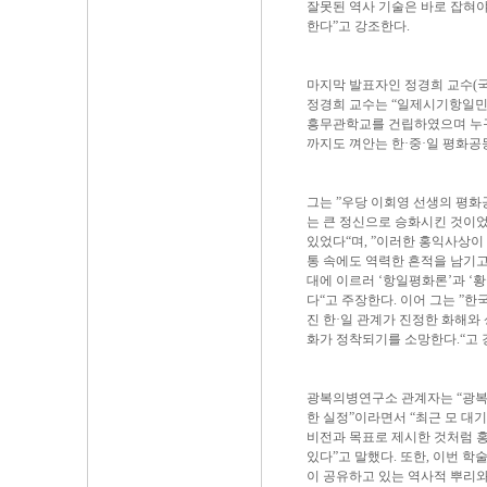
잘못된 역사 기술은 바로 잡혀야 
한다”고 강조한다.
마지막 발표자인 정경희 교수(국
정경희 교수는 “일제시기항일민
흥무관학교를 건립하였으며 누구
까지도 껴안는 한·중·일 평화공
그는 ”우당 이회영 선생의 평화
는 큰 정신으로 승화시킨 것이었
있었다“며, ”이러한 홍익사상이
통 속에도 역력한 흔적을 남기고
대에 이르러 ‘항일평화론’과 ‘
다“고 주장한다. 이어 그는 
진 한·일 관계가 진정한 화해와
화가 정착되기를 소망한다.“고 
광복의병연구소 관계자는 “광복 
한 실정”이라면서 “최근 모 대
비전과 목표로 제시한 것처럼 
있다”고 말했다. 또한, 이번 학
이 공유하고 있는 역사적 뿌리와