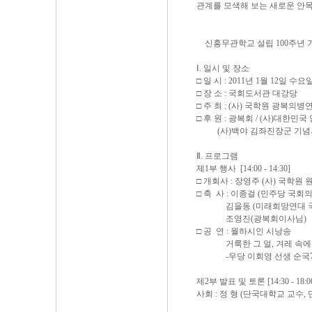
관계를 모색해 보는 새로운 안목
신흥무관학교 설립 100주년 기
Ⅰ. 일시 및 장소
□ 일 시 : 2011년 1월 12일 수요일 1
□ 장 소 : 국회도서관 대강당
□ 주 최 : (사) 국학원 광복의
□ 후 원 : 광복회 / (사)대한민
(사)백야 김좌진장군 기념사업회
Ⅱ. 프로그램
제1부 행사 [14:00 -
□ 개회사 : 장영주 (사) 국학원 
□ 축 사 : 이종걸 (민주당 국회
김을동 (미래희망연대 국회의
조영진(광복회이사님)
□ 공 연 : 월하시인 시낭송
거룩한 그 얼, 겨레 속에 
-우당 이회영 선생 순국78
제2부 발표 및 토론 [14:30 - 18:0
사회 : 정 형 (단국대학교 교수