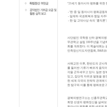
“21세기 동아시아 평화를 위한 
-‘한·중·일 동아시아 평화공동
- 일제하 국권회복과 항일 자주
- 한·일 고대사상 속의 ‘홍익
사단법인 국학원 산하 광복의병연
무관학교 설립 100주년을 기념
회를 개최한다. 이 학술대회는 
민족정신지도자연합회, B&B코
서해교전 이후, 한반도의 군사적
를 둘러싼 기류가 빠르게 움직이
각을 곤두세우고 있다. 일본 
있고, 집단적 자위권 발동을 용
한 세계 각국의 전략적 관계에 
한 탐구와 이를 통해 평화로운 
광복의병연구소는 신흥무관학교 
회영 선생의 평화정신을 살펴보고
동아시아 평화를 위한 새로운 