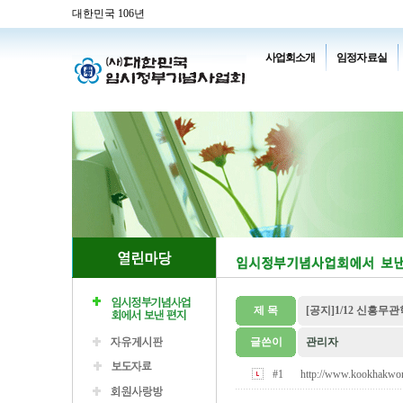
대한민국 106년
사업회소개
임정자료실
제 목
[공지]1/12 신흥무
글쓴이
관리자
#1
http://www.kookhakwo