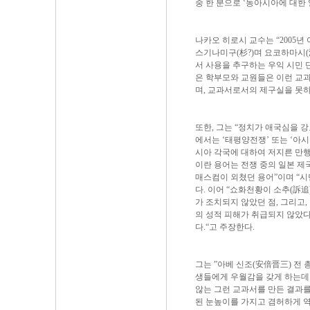
중 한 분으로 ‘동아시아에 대한
나카오 히로시 교수는 “2005년 
스기나미구(杉?)며 요코하마시(
서 사용을 추구하는 우익 시민
은 학부모와 교원들은 이런 교과
며, 교과서로서의 제구실을 못하
또한, 그는 “정치가 애국심을 
에서는 ‘태평양전쟁’ 또는 ‘아
시아 각국에 대하여 저지른 만행
이란 용어는 전쟁 중의 일본 제
매스컴이 외쳤던 용어”이며 “시
다. 이어 “쇼화천황이 소추(訴
가 조치되지 않았던 점, 그리고,
의 성적 피해가 취급되지 않았다
다.“고 주장한다.
그는 ”아베 신조(安倍晋三) 전
생들에게 우월감을 갖게 하는데
않는 그런 교과서를 만든 결과를
된 눈높이를 가지고 겸허하게 역