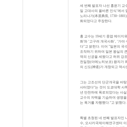
세 번째 발표자 나선 홍윤기 교
일 고대사의 올바른 인식’에서 일
노리나가(本居典長, 1730~18
화되었다고 주장한다.
홍 교수는 19세기 중엽 메이지
화'와 ‘고구려 개국사화’, ‘
다"고 밝힌다. 이어 ”일본의
조작하기 위하여 일본 왕실의 큰 
역의 신궁을 세웠다고 허위 강
천일창(아메노히보코) 왕자가 
의 신도(神道)가 개창되고 역사
그는 고조선의 단군개국을 바탕으
사터였다“는 것이 도쿄대학 사학과 
년 만천하에 폭로되었다는 사실을
교수의 자택을 기습하여 생명을
는 폭거를 자행했다.“고 밝혔다.
특별 초청된 네 번째 발표자인 
수, 오사카국제이해연구센터 이사