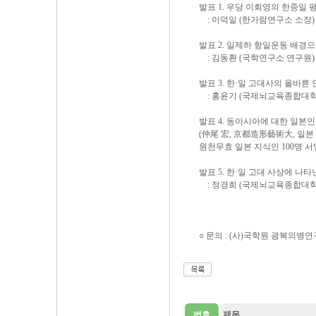
발표 1. 우당 이회영의 한
: 이덕일 (한가람연구소 
발표 2. 일제하 항일운동 배
: 김동환 (국학연구소 연구원)
발표 3. 한·일 고대사의 올바른
: 홍윤기 (국제뇌교육종합대학
발표 4. 동아시아에 대한 일
(仲尾 宏, 京都造形藝術大, 일
원천무효 일본 지식인 100명 서
발표 5. 한·일 고대 사상에 나
: 정경희 (국제뇌교육종합대학
○ 문의 : (사)국학원 광복의병연구소
번호
제목