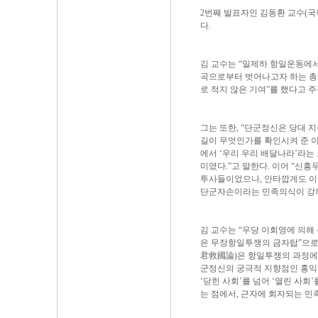
2번째 발표자인 김동환 교수(
다.
김 교수는 “일제하 항일운동에서
곡으로부터 벗어나고자 하는 총
로 적지 않은 기여”를 했다고 
그는 또한, “단군정신은 당대 
길이 무엇인가를 확인시켜 준 
에서 ‘우리 우리 배달나라’라는 
미였다.”고 말한다. 이어 “신
투사들이었으나, 안타깝게도 이
단군자손이라는 민족의식이 강하
김 교수는 “우당 이회영에 의
은 무장항일투쟁의 금자탑”으로
君救國論)은 항일투쟁의 과정에
군정신의 궁극적 지향점인 홍익인
‘닫힌 사회’를 넘어 ‘열린 사회
는 점에서, 근자에 회자되는 