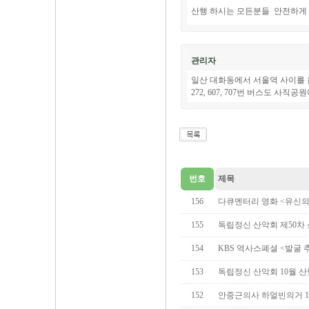
산행 하시는 모든분들 안전하게 
관리자
일산 대화동에서 서울역 사이를 운
272, 607, 707번 버스도 사직
번호
제목
156
다큐멘터리 영화 <유신의
155
독립정신 산악회 제50차
154
KBS 역사스폐셜 <발굴 추
153
독립정신 산악회 10월 산행
152
안중근의사 하얼빈의거 1