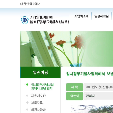
대한민국 106년
사업회소개
임정자료실
제 목
2011년도 첫 산행(3
글쓴이
관리자