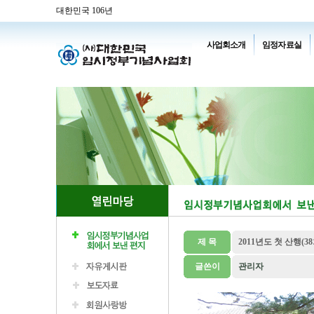
대한민국 106년
사업회소개
임정자료실
제 목
2011년도 첫 산행(3
글쓴이
관리자