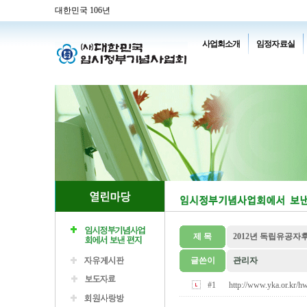
대한민국 106년
사업회소개
임정자료실
제 목
2012년 독립유공자후
글쓴이
관리자
#1
http://www.yka.or.kr/