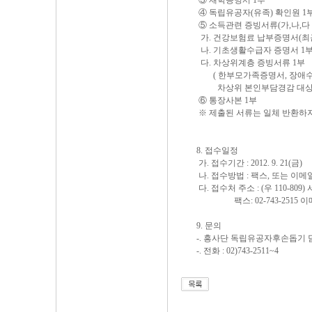
③ 재학증명서 1부
④ 독립유공자(유족) 확인원 1
⑤ 소득관련 증빙서류(가,나,다
가. 건강보험료 납부증명서(최근 
나. 기초생활수급자 증명서 1
다. 차상위계층 증빙서류 1부
( 한부모가족증명서, 장애수
차상위 본인부담경감 대상자 
⑥ 통장사본 1부
※ 제출된 서류는 일체 반환하
8. 접수일정
가. 접수기간 : 2012. 9. 21(금)
나. 접수방법 : 팩스, 또는 이메
다. 접수처 주소 : (우 110-80
팩스: 02-743-2515 이
9. 문의
-. 흥사단 독립유공자후손돕기 담
-. 전화 : 02)743-2511~4