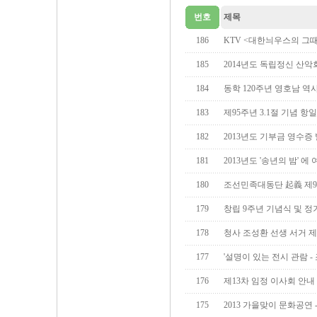
번호
제목
186
KTV <대한늬우스의 그때
185
2014년도 독립정신 산악
184
동학 120주년 영호남 역
183
제95주년 3.1절 기념 
182
2013년도 기부금 영수증
181
2013년도 '송년의 밤' 에
180
조선민족대동단 起義 제9
179
창립 9주년 기념식 및 정
178
청사 조성환 선생 서거 제
177
'설명이 있는 전시 관람 -
176
제13차 임정 이사회 안내
175
2013 가을맞이 문화공연 