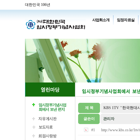
대한민국 106년
사업회소개
임정자료실
제 목
KBS 1TV "한국현대
글쓴이
관리자
#1
http://www.kbs.co.kr/1tv/