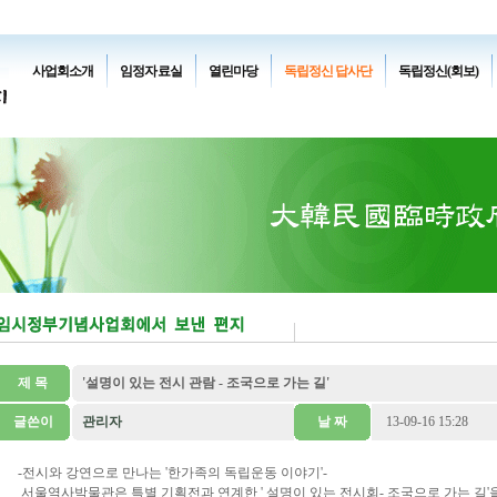
사업회소개
임정자료실
열린마당
독립정신 답사단
독립정신(회보)
제 목
'설명이 있는 전시 관람 - 조국으로 가는 길'
글쓴이
관리자
날 짜
13-09-16 15:28
-전시와 강연으로 만나는 '한가족의 독립운동 이야기'-
서울역사박물관은 특별 기획전과 연계한 ' 설명이 있는 전시회- 조국으로 가는 길'