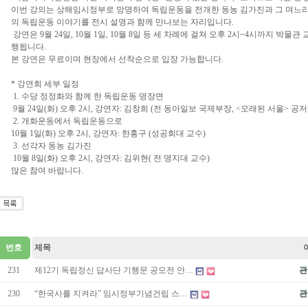
이번 강의는 상해임시정부로 망명하여 독립운동을 전개한 동농 김가진과 그 며느리
의 독립운동 이야기를 전시 설명과 함께 만나보는 자리입니다.
강연은 9월 24일, 10월 1일, 10월 8일 등 세 차례에 걸쳐 오후 2시~4시까지 박
행됩니다.
본 강연은 무료이며 현장에서 선착순으로 입장 가능합니다.
* 강연회 세부 일정
1. 수당 정정화와 함께 한 독립운동 명장면
9월 24일(화) 오후 2시, 강연자: 김창희 (전 동아일보 국제부장, <오래된 서울> 공저
2. 개화운동에서 독립운동으로
10월 1일(화) 오후 2시, 강연자: 한홍구 (성공회대 교수)
3. 선각자 동농 김가진
10월 8일(화) 오후 2시, 강연자: 김위현( 전 명지대 교수)
많은 참여 바랍니다.
번호
제목
231
제12기 독립정신 답사단 기행문 공모전 안…
관
230
“한국사를 지켜라” 임시정부기념건립 스…
관