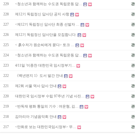
229
<청소년과 함께하는 수도권 독립운동 답…
관
228
제12기 독립정신 답사단 공지 사항
관
227
<제12기 독립정신 답사단 최종 선발자 …
관
226
제12기 독립정신 답사단을 모집합니다.
관
225
< 흙수저가 원순씨에게 묻다> 토크 …
관
224
<청소년과 함께하는 수도권 독립운동 답…
관
223
4/11일 '이종찬 대한민국 임시정부기…
관
222
《백년편지 1》도서 발간 안내
관
221
제2회 서울 역사 답사 안내
관
220
대한민국 임시정부 수립 97주년 기념 사진…
관
219
<반독재 평화 통일의 기수 : 여운형, 김…
관
218
김마리아 기념음악회 안내
관
217
<만화로 보는 대한민국임시정부> 무…
관