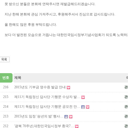
못 받으신 분들은 본회에 연락주시면 재발급해드리겠습니다.
지난 한해 본회에 관심 가져주시고, 후원해주셔서 진심으로 감사드립니다.
올 한해도 많은 후원 부탁드립니다.
보다 더 발전된 모습으로 거듭나는 대한민국임시정부기념사업회가 되도록 노력하
번호
제목
216
2015년도 기부금 영수증 발급 안내
관
215
제11기 독립정신 답사단 기행문 수상자 발…
관
214
제11기 독립정신 답사단 기행문 공모전 안…
관
213
2015년도 임정 '송년의 밤' 행사…
관
212
'광복 70주년,대한민국임시정부 환국7…
관