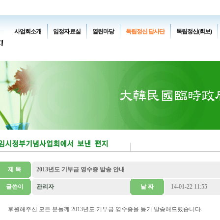
사업회소개
임정자료실
열린마당
독립정신 답사단
독립정신(회보)
제 목
2013년도 기부금 영수증 발송 안내
글쓴이
관리자
날 짜
14-01-22 11:55
후원해주신 모든 분들께 2013년도 기부금 영수증을 등기 발송해드렸습니다.