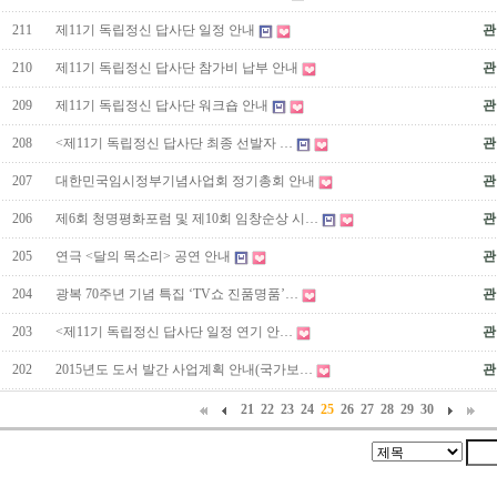
211
제11기 독립정신 답사단 일정 안내
관
210
제11기 독립정신 답사단 참가비 납부 안내
관
209
제11기 독립정신 답사단 워크숍 안내
관
208
<제11기 독립정신 답사단 최종 선발자 …
관
207
대한민국임시정부기념사업회 정기총회 안내
관
206
제6회 청명평화포럼 및 제10회 임창순상 시…
관
205
연극 <달의 목소리> 공연 안내
관
204
광복 70주년 기념 특집 ‘TV쇼 진품명품’…
관
203
<제11기 독립정신 답사단 일정 연기 안…
관
202
2015년도 도서 발간 사업계획 안내(국가보…
관
21
22
23
24
25
26
27
28
29
30