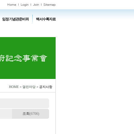
임정기념관준비위
백서수록자료
HOME
>
열린마당
> 공지사항
조회
(6706)