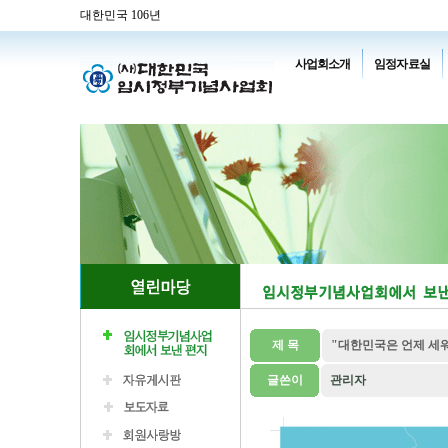
대한민국 106년
사업회소개
임정자료실
제 목
"대한민국은 언제 세
글쓴이
관리자