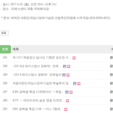
- 일시: 2017.4.10. (월). 오전 10시~오후 5시
- 장소 : 프레스센터 20층 국제회의장
* 문의: 박덕진 대한민국임시정부기념관 건립추진위원회 사무국장 (010-8594-4621)
번호
제목
291
제 14기 독립정신 답사단 기행문 공모전 수…
관
290
<201 8년 레지스탕스 영화제> 전체 …
관
289
<201 8 레지스탕스 영화제> 트레일러
관
288
국립대한민국임시정부기념관 학술회의 및 …
관
287
KBS 광복절 특집 다큐멘터리 <<독립…
관
286
KTV <<국민리포트-숨은 영웅 인면전…
관
285
EBS 광복절 특집 다큐 <<어느 3형제…
관