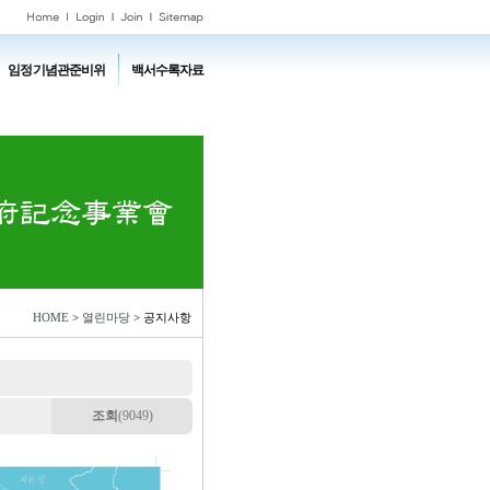
임정기념관준비위
백서수록자료
HOME
>
열린마당
> 공지사항
조회
(9049)