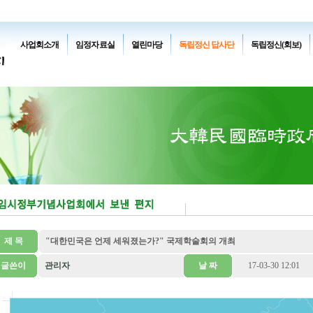
사업회소개
임정자료실
열린마당
독립정신 답사단
독립정신(회보)
제 목
"대한민국은 언제 세워졌는가?" 국제학술회의 개최
글쓴이
관리자
날 짜
17-03-30 12:01