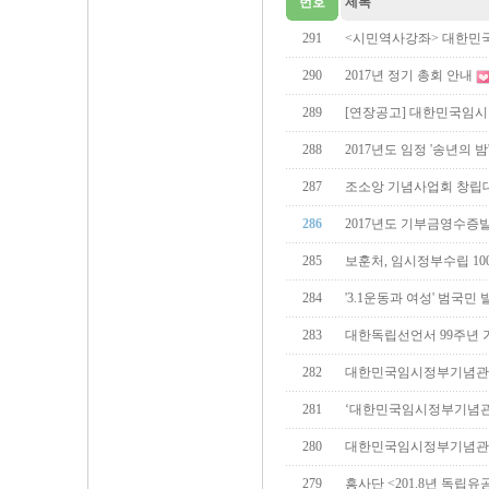
번호
제목
291
<시민역사강좌> 대한민
290
2017년 정기 총회 안내
289
[연장공고] 대한민국임시
288
2017년도 임정 '송년의 밤
287
조소앙 기념사업회 창립
286
2017년도 기부금영수증
285
보훈처, 임시정부수립 10
284
'3.1운동과 여성' 범국민
283
대한독립선언서 99주년 
282
대한민국임시정부기념관 
281
‘대한민국임시정부기념관
280
대한민국임시정부기념관 
279
흥사단 <201.8년 독립