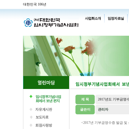
대한민국 106년
사업회소개
임정자료실
제 목
2017년도 기부금
글쓴이
관리자
<2017년 기부금영수증 발급 및