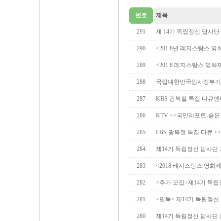
번호
제목
291
제 14기 독립정신 답사단
290
<201 8년 레지스탕스 영
289
<201 8 레지스탕스 영
288
국립대한민국임시정부기념
287
KBS 광복절 특집 다큐멘
286
KTV <<국민리포트-숨
285
EBS 광복절 특집 다큐 <
284
제14기 독립정신 답사단
283
<2018 레지스탕스 영화
282
<추가 모집>제14기 독립
281
<필독> 제14기 독립정신
280
제14기 독립정신 답사단