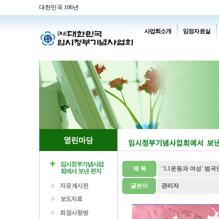
대한민국 106년
사업회소개
임정자료실
제 목
'3.1운동과 여성' 범
글쓴이
관리자