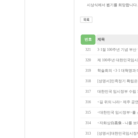
시상식에서 뵙기를 희망합니다.
번호
제목
321
3·1절 100주년 기념 
320
제 100주년 대한민국임
319
학술회의 <3·1 대혁명과
318
[성명서]민족정기 확립은
317
대한민국 임시정부 수립 
316
<길 위의 나라> 제주 공
315
<대한민국 임시정부>를 
314
<자화상自畵像 - 나를 보다
313
[성명서]대한민국임시정부