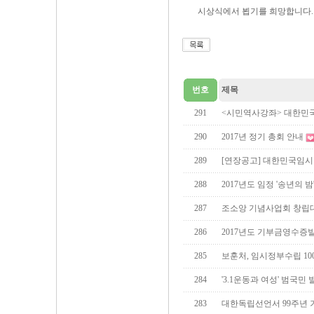
시상식에서 뵙기를 희망합니다.
번호
제목
291
<시민역사강좌> 대한민
290
2017년 정기 총회 안내
289
[연장공고] 대한민국임시
288
2017년도 임정 '송년의 밤
287
조소앙 기념사업회 창립
286
2017년도 기부금영수증
285
보훈처, 임시정부수립 10
284
'3.1운동과 여성' 범국민
283
대한독립선언서 99주년 