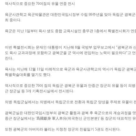
역사적으로 중요한 70여점의 유물 연중 전시
육군사관학교 육군박물관은 대한민국임시정부 수립 99주년을 맞아 독립군·광복군
최 중이다.
육군은 지난 1일부터 육사 생도 종합 교육시설인 충무관 1층에서 특별전시회가 연중
이번 특별전시회는 문재인 대통령이 지난해 8월 국방부 업무보고에서 "광복군과 
도 육사 교과과정에 포함하고 광복군을 군 역사에 편입하는 노력이 필요하다"고 
진다.
육사는 지난해 12월 11일 이례적으로 육군과 육군사관학교의 역사가 독립군·광
특별학술대회를 열기도 했다.
역사적으로 중요한 70여 점의 독립군·광복군 유물과 안중근 장군의 유물 등이 의병
근 장군실 등 3개 기획전시실에서 전시된다.
의병·독립군실에서는 의병에서 독립군으로 전환과 독립군 양성을 주제로 유물이 
광복군실은 대한민국임시정부의 광복군 활동과 광복 후 육군으로의 계승과정을 엿볼
중근 장군실에서는 '爲國獻身 軍人本分(위국헌신 군인본분)' 등 장군의 대표적인 유
또한 광복군의 아버지라 불리는 지청천 장군의 친필일기 5권도 전시된다.