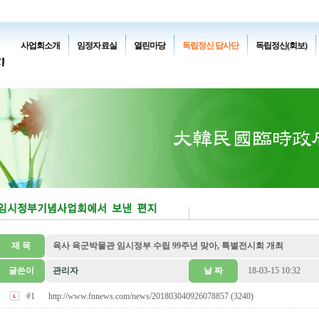
사업회소개
임정자료실
열린마당
독립정신 답사단
독립정신(회보)
제 목
육사 육군박물관 임시정부 수립 99주년 맞아, 특별전시회 개최
글쓴이
관리자
날 짜
18-03-15 10:32
#1
http://www.fnnews.com/news/201803040926078857 (3240)