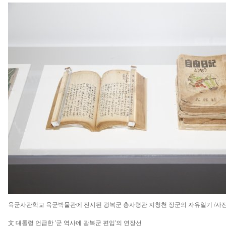
육군사관학교 육군박물관에 전시된 광복군 총사령관 지청천 장군의 자유일기 /사
文 대통령 언급한 '군 역사에 광복군 편입'의 연장선