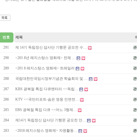
번호
제목
291
제 14기 독립정신 답사단 기행문 공모전 수…
관
290
<201 8년 레지스탕스 영화제> 전체 …
관
289
<201 8 레지스탕스 영화제> 트레일러
관
288
국립대한민국임시정부기념관 학술회의 및 …
관
287
KBS 광복절 특집 다큐멘터리 <<독립…
관
286
KTV <<국민리포트-숨은 영웅 인면전…
관
285
EBS 광복절 특집 다큐 <<어느 3형제…
관
284
제14기 독립정신 답사단 기행문 공모전 안…
관
283
<2018 레지스탕스 영화제> 자원활동…
관