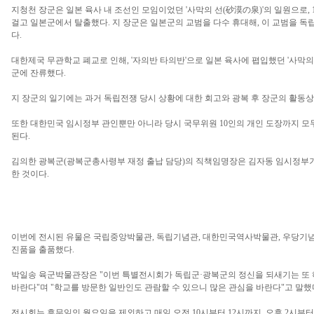
지청천 장군은 일본 육사 내 조선인 모임이었던 '사막의 선(砂漠の泉)'의 일원으로,
걸고 일본군에서 탈출했다. 지 장군은 일본군의 교범을 다수 휴대해, 이 교범을 독
다.
대한제국 무관학교 폐교로 인해, '자의반 타의반'으로 일본 육사에 폅입했던 '사막의 
군에 잔류했다.
지 장군의 일기에는 과거 독립전쟁 당시 상황에 대한 회고와 광복 후 장군의 활동상
또한 대한민국 임시정부 관인뿐만 아니라 당시 국무위원 10인의 개인 도장까지 모
된다.
김의한 광복군(광복군총사령부 재정 출납 담당)의 직책임명장은 김자동 임시정부
한 것이다.
이번에 전시된 유물은 국립중앙박물관, 독립기념관, 대한민국역사박물관, 우당기념
진품을 출품했다.
박일송 육군박물관장은 "이번 특별전시회가 독립군·광복군의 정신을 되새기는 또 
바란다"며 "학교를 방문한 일반인도 관람할 수 있으니 많은 관심을 바란다"고 말했
전시회는 휴무일인 월요일을 제외하고 매일 오전 10시부터 12시까지, 오후 2시부터