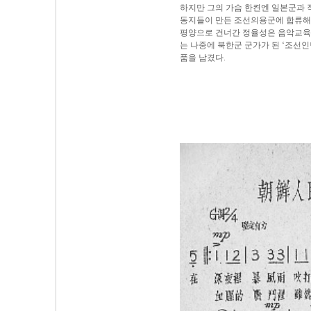
하지만 그의 가슴 한켠엔 일본군과 
동지들이 만든 조선의용군에 합류해
평양으로 건너간 정율성은 음악교육·
는 나중에 북한군 군가가 된 ‘조선인
품을 남겼다.