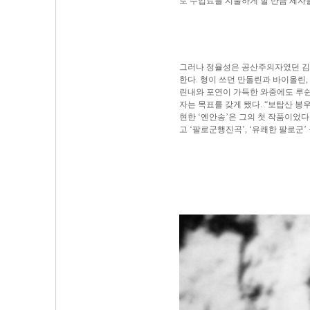
로 수업료를 지불하게 할 만큼 제자를
그러나 정율성은 공산주의자였던 김산
한다. 형이 쓰던 만돌린과 바이올린,
린내와 포연이 가득한 와중에도 루
자는 목표를 갖게 됐다. “보탑산 봉
현한 ‘옌안송’은 그의 첫 작품이었
고 ‘팔로군행진곡’, ‘유쾌한 팔로군’