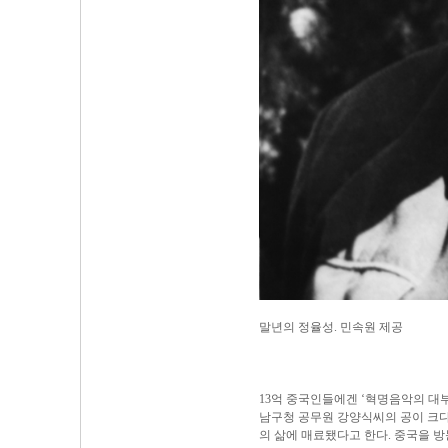
말년의 정율성. 민속원 제공
13억 중국인들에겐 ‘혁명음악의 대
남구청 공무원 강양식씨의 공이 크다
의 삶에 매료됐다고 한다. 중국을 방