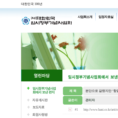
대한민국 106년
사업회소개
임정자료실
제 목
분단으로 갈렸지만 ‘항일
글쓴이
관리자
#1
http://www.hani.co.kr/arti/