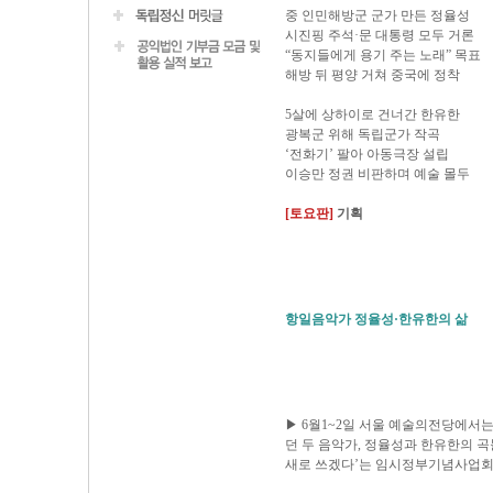
중 인민해방군 군가 만든 정율성
시진핑 주석·문 대통령 모두 거론
“동지들에게 용기 주는 노래” 목표
해방 뒤 평양 거쳐 중국에 정착
5살에 상하이로 건너간 한유한
광복군 위해 독립군가 작곡
‘전화기’ 팔아 아동극장 설립
이승만 정권 비판하며 예술 몰두
[토요판]
기획
항일음악가 정율성·한유한의 삶
▶ 6월1~2일 서울 예술의전당에서
던 두 음악가, 정율성과 한유한의 곡
새로 쓰겠다’는 임시정부기념사업회의