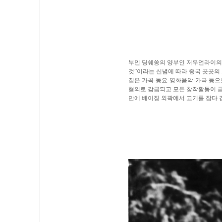
부인 딩쉐쑹의 양부인 저우언라이의 
것”이라는 신념에 따라 중국 곳곳의
짙은 가곡·동요·영화음악·가극 등으로 
혐의로 감금되고 모든 창작활동이 금지
만에 베이징 외곽에서 고기를 잡다 