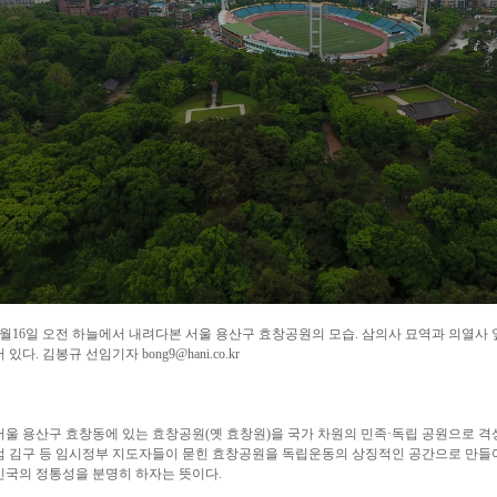
5월16일 오전 하늘에서 내려다본 서울 용산구 효창공원의 모습. 삼의사 묘역과 의열
서 있다. 김봉규 선임기자 bong9@hani.co.kr
서울 용산구 효창동에 있는 효창공원(옛 효창원)을 국가 차원의 민족·독립 공원으로 격
범 김구 등 임시정부 지도자들이 묻힌 효창공원을 독립운동의 상징적인 공간으로 만들어
민국의 정통성을 분명히 하자는 뜻이다.