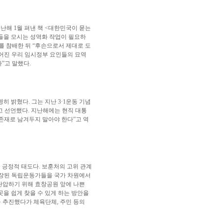
난해 1월 펴낸 책 <대한민국이 묻는
들을 모시는 성역화 작업이 필요하
소를 참배한 뒤 “후손으로서 제대로 도
어진 우리 임시정부 요인들의 묘역
”고 말했다.
 밝혔다. 그는 지난 3·1운동 기념
고 선언했다. 지난해에는 현직 대통
존재로 남겨두지 말아야 한다”고 역
긍정적 태도다. 보훈처의 고위 관계
안장된 독립운동가들을 국가 차원에서
탄압하기 위해 효창공원 앞에 나쁜
을 쉽게 찾을 수 있게 하는 방안을
’을 추진했다가 체육단체, 주민 등의