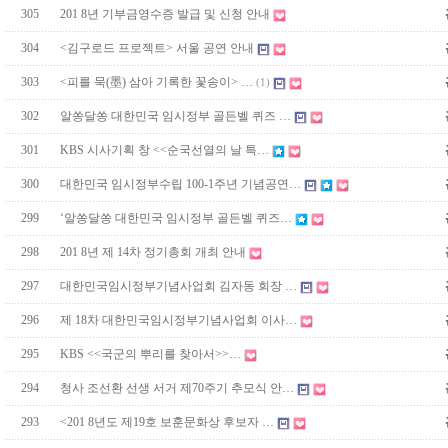
305
201 8년 기부금영수증 발급 및 신청 안내
304
<김구로드 프로젝트> 서울 공연 안내
303
<피를 묵(墨) 삼아 기록한 꽃송이> …
(1)
302
알쏭달쏭 대한민국 임시정부 골든벨 퀴즈 …
301
KBS 시사기획 창 <<순국선열의 날 특…
300
대한민국 임시정부수립 100-1주년 기념공연…
299
‘알쏭달쏭 대한민국 임시정부 골든벨 퀴즈…
298
201 8년 제 14차 정기총회 개최 안내
297
대한민국임시정부기념사업회 김자동 회장 …
296
제 18차 대한민국임시정부기념사업회 이사…
295
KBS <<국군의 뿌리를 찾아서>>…
294
청사 조선환 선생 서거 제70주기 추모식 안…
293
<201 8년도 제19호 보훈문화상 후보자 …