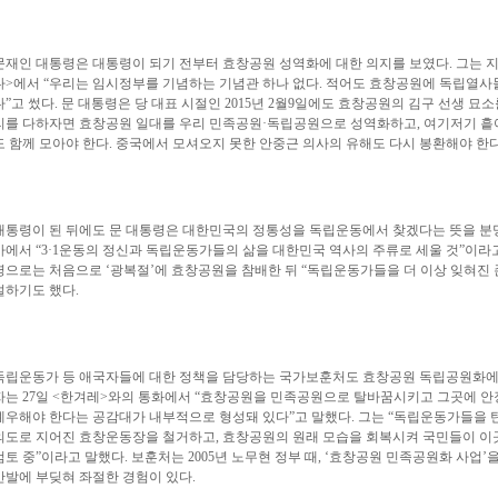
문재인 대통령은 대통령이 되기 전부터 효창공원 성역화에 대한 의지를 보였다. 그는 지
다>에서 “우리는 임시정부를 기념하는 기념관 하나 없다. 적어도 효창공원에 독립열사
다”고 썼다. 문 대통령은 당 대표 시절인 2015년 2월9일에도 효창공원의 김구 선생 묘
리를 다하자면 효창공원 일대를 우리 민족공원·독립공원으로 성역화하고, 여기저기 흩
도 함께 모아야 한다. 중국에서 모셔오지 못한 안중근 의사의 유해도 다시 봉환해야 한다
대통령이 된 뒤에도 문 대통령은 대한민국의 정통성을 독립운동에서 찾겠다는 뜻을 분명히
사에서 “3·1운동의 정신과 독립운동가들의 삶을 대한민국 역사의 주류로 세울 것”이라
령으로는 처음으로 ‘광복절’에 효창공원을 참배한 뒤 “독립운동가들을 더 이상 잊혀진 
설하기도 했다.
독립운동가 등 애국자들에 대한 정책을 담당하는 국가보훈처도 효창공원 독립공원화에 
자는 27일 <한겨레>와의 통화에서 “효창공원을 민족공원으로 탈바꿈시키고 그곳에 
예우해야 한다는 공감대가 내부적으로 형성돼 있다”고 말했다. 그는 “독립운동가들을 
의도로 지어진 효창운동장을 철거하고, 효창공원의 원래 모습을 회복시켜 국민들이 이곳
검토 중”이라고 말했다. 보훈처는 2005년 노무현 정부 때, ‘효창공원 민족공원화 사업
반발에 부딪혀 좌절한 경험이 있다.