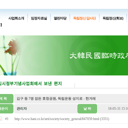
사업회소개
임정자료실
열린마당
독립정신 답사단
독립정신(회보)
제 목
김구 등 7명 잠든 효창공원, 독립운동 성지로 - 한겨레
글쓴이
관리자
날 짜
18-05-31 15:1
#1
http://www.hani.co.kr/arti/society/society_general/847059.html (3351)