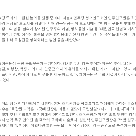
여당 쪽에서도 관련 논의를 진행 중이다. 더불어민주당 정책연구소인 민주연구원은 최근
사의 재정립’ 보고서를 펴냈다. 박혁 연구위원은 이 보고서에서 “백범 김구를 비롯해 
시정부의 법통, 불의에 항거한 민주주의 이념, 평화통일 이념 등 ‘대한민국 헌법적 가치
정통성과 헌법 정신의 회복을 위해 효창원에 계신 대한민국 건국의 주역들에 대한 국가
이를 위해 효창원을 성역화하는 방안 등을 제안했다.
효창공원에 묻힌 독립운동가는 7명이다. 임시정부의 김구 주석과 이동녕 주석, 차리석 
봉길, 이봉창, 백정기 의사다. 안중근 의사의 유해를 모시기 위한 가묘도 마련돼 있다.
지들이지만, 아직 제대로 예우를 받지 못하고 있다. 효창공원은 국립 시설이 아니다.
고 있다.
성역화 방안은 다양하게 제시된다. 먼저 효창공원을 국립묘지로 격상해야 한다는 목소리
교수는 “효창원 묘역은 그곳에 안장된 이들에 걸맞게 국립선열묘지가 돼야 한다”며 “효
어떻게 짓건 국립묘지로 지정해야 한다”고 말했다. 효창공원과 지역적으로 무관한 경기
묘지 승격 촉구 건의안’을 채택해 국회에 제출했다. 김민석 민주연구원장은 “백범 김구
모셔야 하며, 이장이 어렵다면 효창공원을 국민적 상징성이 있는 공간으로 승격하는 방