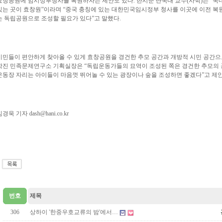
효창공원에 임시정부청사를 복원하자는 제안도 있다. 한시준 단국대 교수(사학)는 “국
있는 곳이 효창원”이라며 “중국 충칭에 있는 대한민국임시정부 청사를 이곳에 이전 복
는 독립공원으로 조성할 필요가 있다”고 말했다.
시민들이 편안하게 찾아올 수 있게 효창공원을 경건한 추모 공간과 개방적 시민 공간으
학진 민족문제연구소 기획실장은 “독립운동가들의 묘역이 조성된 쪽은 경건한 추모의 
운동장 자리는 아이들이 마음껏 뛰어놀 수 있는 광장이나 숲을 조성하면 좋겠다”고 제
김경욱 기자
dash@hani.co.kr
번호
제목
306
상하이 '한중우호교류의 밤'에서…