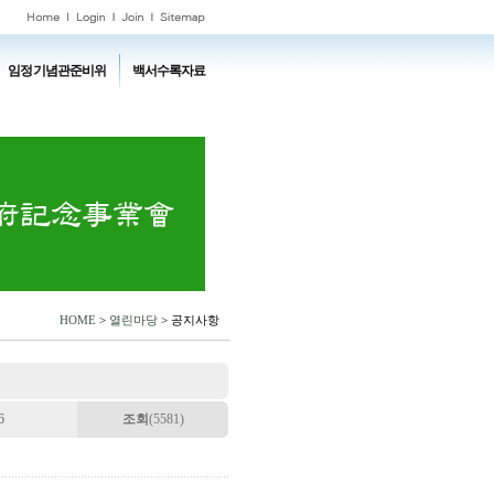
임정기념관준비위
백서수록자료
HOME
>
열린마당
> 공지사항
6
조회
(5581)