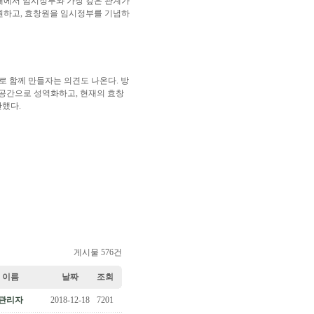
내에서 임시정부와 가장 깊은 관계가
원하고, 효창원을 임시정부를 기념하
로 함께 만들자는 의견도 나온다. 방
공간으로 성역화하고, 현재의 효창
안했다.
게시물 576건
이름
날짜
조회
관리자
2018-12-18
7201