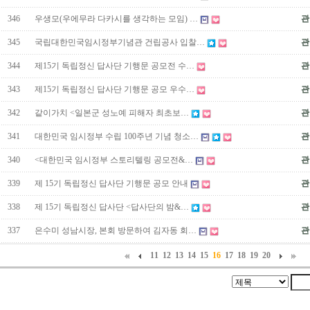
346
우생모(우에무라 다카시를 생각하는 모임) …
관
345
국립대한민국임시정부기념관 건립공사 입찰…
관
344
제15기 독립정신 답사단 기행문 공모전 수…
관
343
제15기 독립정신 답사단 기행문 공모 우수…
관
342
같이가치 <일본군 성노예 피해자 최초보…
관
341
대한민국 임시정부 수립 100주년 기념 청소…
관
340
<대한민국 임시정부 스토리텔링 공모전&…
관
339
제 15기 독립정신 답사단 기행문 공모 안내
관
338
제 15기 독립정신 답사단 <답사단의 밤&…
관
337
은수미 성남시장, 본회 방문하여 김자동 회…
관
11
12
13
14
15
16
17
18
19
20