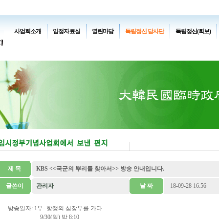
사업회소개
임정자료실
열린마당
독립정신 답사단
독립정신(회보)
제 목
KBS <<국군의 뿌리를 찾아서>> 방송 안내입니다.
글쓴이
관리자
날 짜
18-09-28 16:56
방송일자: 1부- 항쟁의 심장부를 가다
9/30(일) 밤 8:10