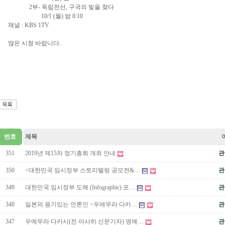
2부- 독립전선, 구국의 빛을 찾다
10/1 (월) 밤 8:10
채널 : KBS 1TV
많은 시청 바랍니다.
번호
제목
351
2019년 제15차 정기총회 개최 안내
관
350
<대한민국 임시정부 스토리텔링 공모전&…
관
349
대한민국 임시정부 도해 (Infographic) 포…
관
348
일본의 용기있는 언론인 <우에무라 다카…
관
347
우에무라 다카시(전 아사히 신문기자) 명예…
관