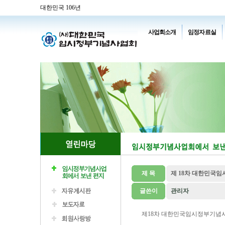
대한민국 106년
사업회소개
임정자료실
제 목
제 18차 대한민국
글쓴이
관리자
제18차 대한민국임시정부기념