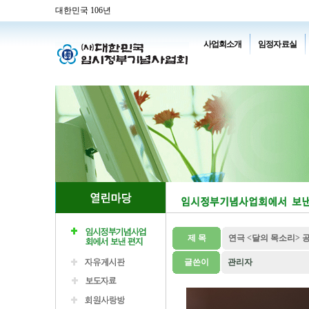
대한민국 106년
사업회소개
임정자료실
제 목
연극 <달의 목소리> 
글쓴이
관리자