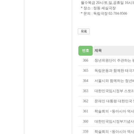
월수목금 20시/토,일,공휴일 16
* 장소 : 정동 세실극장
* 문의 : 독립극장 02-704-9566
번호
제목
366
청년위원단이 주관하는 
365
독립운동과 함께한 태극기
364
서울시와 함께하는 청년
363
대한민국임시정부 스토
362
문재인 대통령 대한민국 
361
학술회의 <동아시아 역사
360
대한민국임시정부기념사
359
학술회의 <동아시아 역사