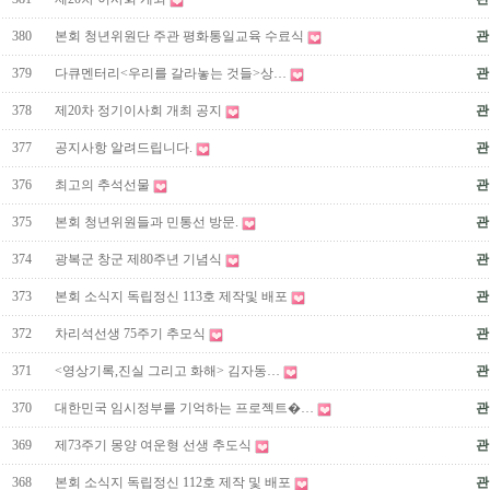
380
본회 청년위원단 주관 평화통일교육 수료식
관
379
다큐멘터리<우리를 갈라놓는 것들>상…
관
378
제20차 정기이사회 개최 공지
관
377
공지사항 알려드립니다.
관
376
최고의 추석선물
관
375
본회 청년위원들과 민통선 방문.
관
374
광복군 창군 제80주년 기념식
관
373
본회 소식지 독립정신 113호 제작및 배포
관
372
차리석선생 75주기 추모식
관
371
<영상기록,진실 그리고 화해> 김자동…
관
370
대한민국 임시정부를 기억하는 프로젝트�…
관
369
제73주기 몽양 여운형 선생 추도식
관
368
본회 소식지 독립정신 112호 제작 및 배포
관