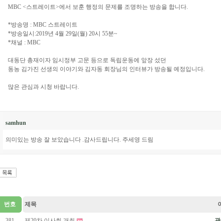
MBC <스트레이트>에서 보훈 행정의 문제를 조명하는 방송을 합니다.
*방송명 : MBC 스트레이트
*방송일시:2019년 4월 29일(월) 20시 55분~
*채널 : MBC
대동단 총재이자 임시정부 고문 등으로 독립운동에 앞장 섰던
동농 김가진 선생의 이야기와 김자동 회장님의 인터뷰가 방송될 예정입니다.
많은 관심과 시청 바랍니다.
samhun
의미있는 방송 잘 보았습니다 .감사드립니다. 주세영 드림
번호
제목
381
제20차 이사회 개최
관