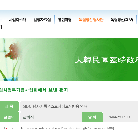
사업회소개
임정자료실
열린마당
독립정신 답사단
독립정신(회보)
제 목
MBC 탐사기획 <스트레이트> 방송 안내
글쓴이
관리자
날 짜
19-04-29 15:23
#1
http://www.imbc.com/broad/tv/culture/straight/preview/ (23688)