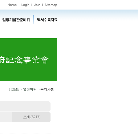
임정기념관준비위
백서수록자료
HOME
>
열린마당
> 공지사항
조회
(6213)