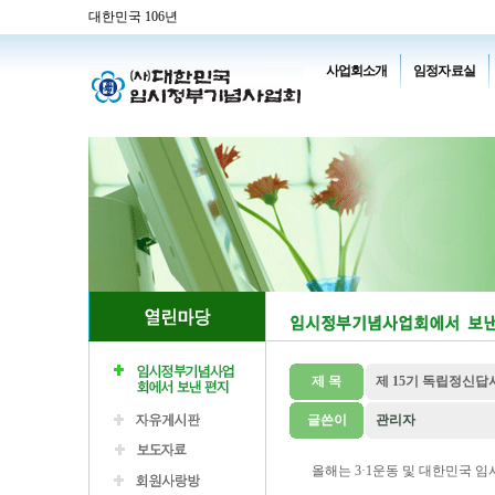
대한민국 106년
사업회소개
임정자료실
제 목
제 15기 독립정신답
글쓴이
관리자
올해는 3·1운동 및 대한민국 임