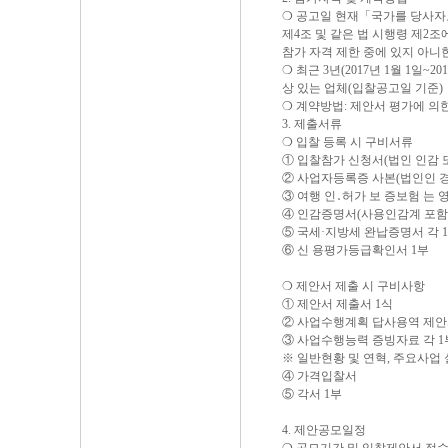
❍ 공고일 현재「국가를 당사자
제4조 및 같은 법 시행령 제2
참가 자격 제한 중에 있지 아니
❍ 최근 3년(2017년 1월 1일~
상 있는 업체(입찰공고일 기준)
❍ 계약방법: 제안서 평가에 의
3. 제출서류
❍ 입찰 등록 시 구비서류
① 입찰참가 신청서(법인 인감 또
② 사업자등록증 사본(법인인 경
③ 여행 인․허가 보 증보험 는
④ 인감증명서(사용인감계 포함)
⑤ 국세·지방세 완납증명서 각 
⑥ 신 용평가등급확인서 1부
❍ 제안서 제출 시 구비사항
① 제안서 제출서 1식
② 사업수행계획 답사용역 제안
③ 사업수행능력 증빙자료 각 1
※ 일반현황 및 연혁, 주요사업 
④ 가격입찰서
⑤ 각서 1부
4. 제안공모일정