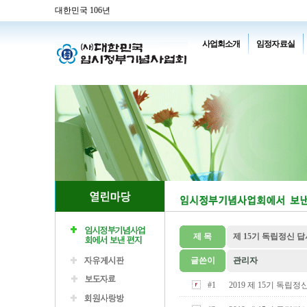
대한민국 106년
사업회소개
임정자료실
제 목
제 15기 독립정신 
글쓴이
관리자
#1
2019 제 15기 독립정신