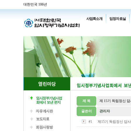
대한민국 106년
사업회소개
임정자료실
제 목
제 15기 독립정신 
글쓴이
관리자
#1
제15기 독립정신 답사단 합