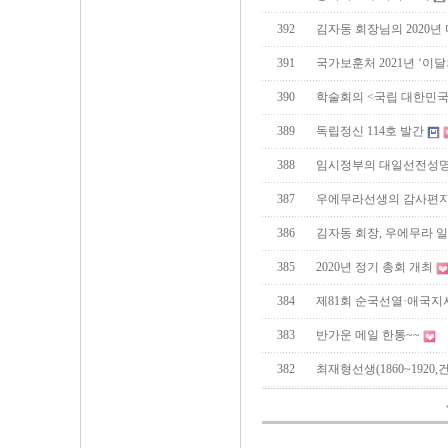
392
김자동 회장님의 2020년
391
국가보훈처 2021년 ‘이
390
학술회의 <국립 대한민
389
독립정신 114호 발간
388
임시정부의 대일선전성
387
우에무라선생의 감사편
386
김자동 회장, 우에무라 
385
2020년 정기 총회 개최
384
제81회 순국선열·애국지
383
반가운 메일 한통~~
382
최재형선생(1860~1920