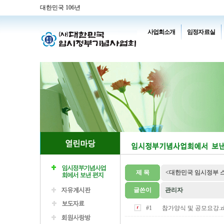
대한민국 106년
사업회소개
임정자료실
제 목
<대한민국 임시정부 
글쓴이
관리자
#1
참가양식 및 공모요강.zip (