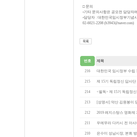
□ 문의
◦기타 문의사항은 공모전 담당자
◦담당자 : 대한민국임시정부기념
02-6021-2208 (b3943@naver.com)
번호
제목
216
대한민국 임시정부 수립 
215
제 15기 독립정신 답사단
214
<필독> 제 15기 독립정
213
[성명서] 약산 김원봉이
212
2019 레지스탕스 영화제
211
우에무라 다카시 전 아사
210
은수미 성남시장, 본회 