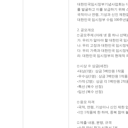
대한민국임시정부기념사업회는 대한
를 발굴하고 이를 보급하기 위해
국적이나 연령, 기성과 신인 제
대한민국 임시정부 수립 100주년
2. 공모개요
□ 공모주제 (아래 넷 중 하나 선택)
가. 우리가 알아야 할 대한민국 
나. 우리 고장과 대한민국 임시정
다. 우리 가족과 대한민국 임시정
라. 대한민국 임시정부의 현재적 
□ 시상 ※ 상금(세전)
◦대상(1명) : 상금 5백만원 1작품
◦우수상(1명) : 상금 3백만원 1작품
◦가작 (2명) : 상금 각 1백만원 2작
◦특선 (복수 선정)
◦입선 (복수 선정)
□ 응모 자격
◦국적, 연령, 기성이나 신인 제한
◦1인 1작품에 한 하며, 중복 참여 
□ 제출 내용, 분량, 규격
◦소정 양식 참가 신청서 1부