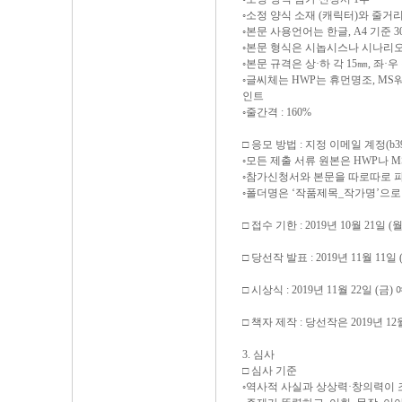
◦소정 양식 소재 (캐릭터)와 줄거리
◦본문 사용언어는 한글, A4 기준 3
◦본문 형식은 시놉시스나 시나리오
◦본문 규격은 상·하 각 15㎜, 좌·우
◦글씨체는 HWP는 휴먼명조, MS워
인트
◦줄간격 : 160%
□ 응모 방법 : 지정 이메일 계정(b39
◦모든 제출 서류 원본은 HWP나 
◦참가신청서와 본문을 따로따로 파
◦폴더명은 ‘작품제목_작가명’으로
□ 접수 기한 : 2019년 10월 21일 (월)
□ 당선작 발표 : 2019년 11월 1
□ 시상식 : 2019년 11월 22일 (금)
□ 책자 제작 : 당선작은 2019년 
3. 심사
□ 심사 기준
◦역사적 사실과 상상력·창의력이