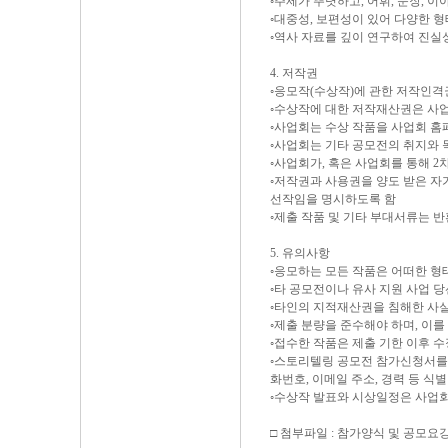
◦주제가 뚜렷하고, 어휘, 문장, 
◦대중성, 보편성이 있어 다양한 
◦역사 자료를 깊이 연구하여 진실
4. 저작권
◦응모작(수상작)에 관한 저작인
◦수상작에 대한 저작재산권은 사
◦사업회는 수상 작품을 사업회 홈
◦사업회는 기타 공모전의 취지와 
◦사업회가, 혹은 사업회를 통해 2
◦저작권과 사용권을 양도 받은 자
선작임을 명시하도록 함
◦제출 작품 및 기타 부대서류는 
5. 유의사항
◦응모하는 모든 작품은 어떠한 형
◦타 공모전이나 유사 지원 사업 당
◦타인의 지적재산권을 침해한 사실이
◦제출 분량을 준수해야 하며, 이를
◦접수한 작품은 제출 기한 이후 
◦스토리텔링 공모전 참가신청서를 
화번호, 이메일 주소, 경력 등 식
◦수상작 발표와 시상일정은 사업회
□ 첨부파일 : 참가양식 및 공모요강.