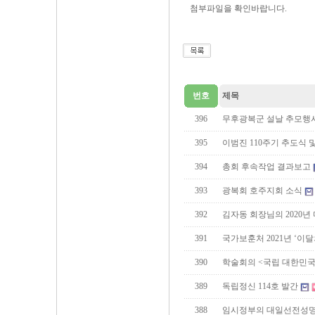
첨부파일을 확인바랍니다.
번호
제목
396
무후광복군 설날 추모행
395
이범진 110주기 추도식 
394
총회 후속작업 결과보고
393
광복회 호주지회 소식
392
김자동 회장님의 2020년
391
국가보훈처 2021년 ‘이
390
학술회의 <국립 대한민
389
독립정신 114호 발간
388
임시정부의 대일선전성