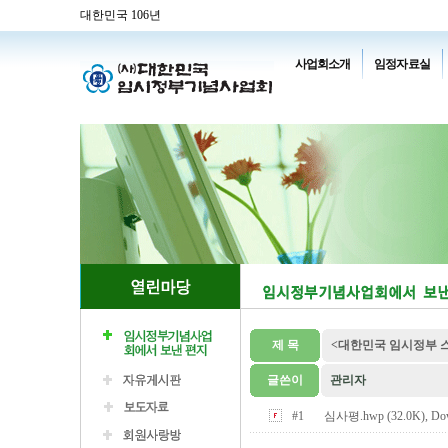
대한민국 106년
사업회소개
임정자료실
제 목
<대한민국 임시정부 
글쓴이
관리자
#1
심사평.hwp (32.0K), Do