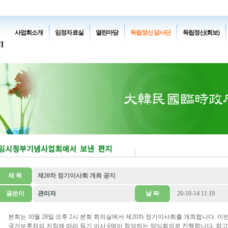
사업회소개
임정자료실
열린마당
독립정신 답사단
독립정신(회보)
제 목
제20차 정기이사회 개최 공지
글쓴이
관리자
날 짜
20-10-14 11:19
본회는 10월 28일 오후 2시 본회 회의실에서 제20차 정기이사회를 개최합니다. 
국가보훈처의 지침에 따라 등기 이사 6명이 참석하는 약식회의로 진행합니다. 참고