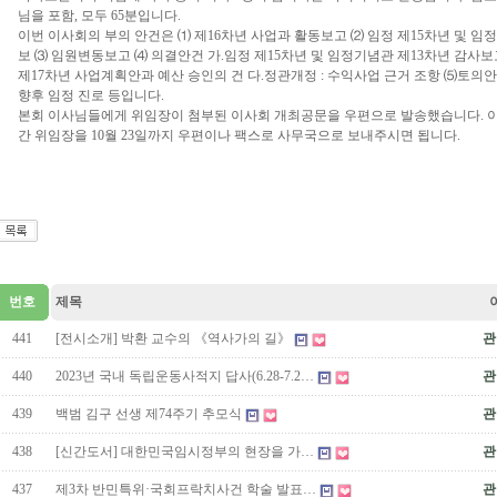
님을 포함, 모두 65분입니다.
이번 이사회의 부의 안건은 ⑴ 제16차년 사업과 활동보고 ⑵ 임정 제15차년 및 임
보 ⑶ 임원변동보고 ⑷ 의결안건 가.임정 제15차년 및 임정기념관 제13차년 감사보고
제17차년 사업계획안과 예산 승인의 건 다.정관개정 : 수익사업 근거 조항 ⑸토의
향후 임정 진로 등입니다.
본회 이사님들에게 위임장이 첨부된 이사회 개최공문을 우편으로 발송했습니다. 
간 위임장을 10월 23일까지 우편이나 팩스로 사무국으로 보내주시면 됩니다.
번호
제목
441
[전시소개] 박환 교수의 《역사가의 길》
관
440
2023년 국내 독립운동사적지 답사(6.28-7.2…
관
439
백범 김구 선생 제74주기 추모식
관
438
[신간도서] 대한민국임시정부의 현장을 가…
관
437
제3차 반민특위·국회프락치사건 학술 발표…
관