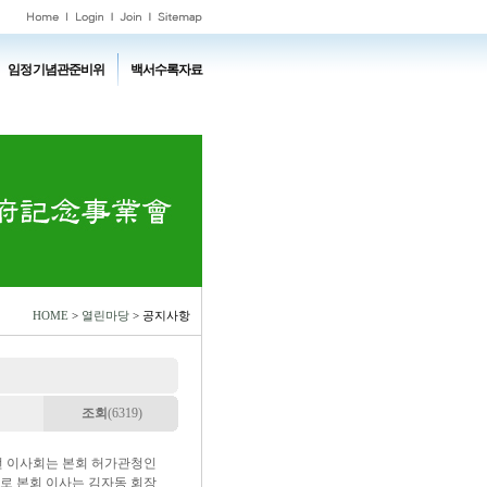
임정기념관준비위
백서수록자료
HOME
>
열린마당
> 공지사항
조회
(6319)
이번 이사회는 본회 허가관청인
로 본회 이사는 김자동 회장