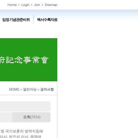
임정기념관준비위
백서수록자료
HOME
>
열린마당
> 공지사항
조회
(5934)
주무관청 국가보훈처 방역지침에
이사, 빙인섭 이사, 원영애