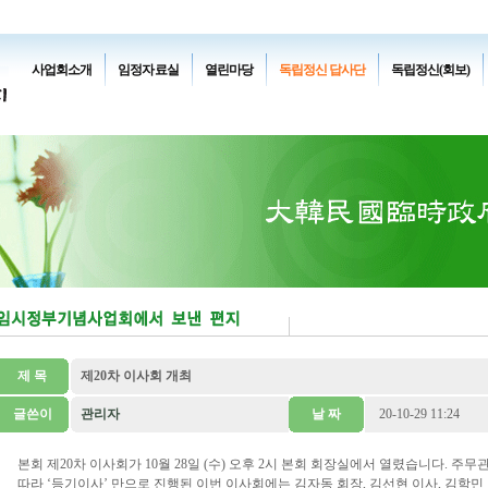
사업회소개
임정자료실
열린마당
독립정신 답사단
독립정신(회보)
제 목
제20차 이사회 개최
글쓴이
관리자
날 짜
20-10-29 11:24
본회 제20차 이사회가 10월 28일 (수) 오후 2시 본회 회장실에서 열렸습니다. 
따라 ‘등기이사’ 만으로 진행된 이번 이사회에는 김자동 회장, 김선현 이사, 김학민 