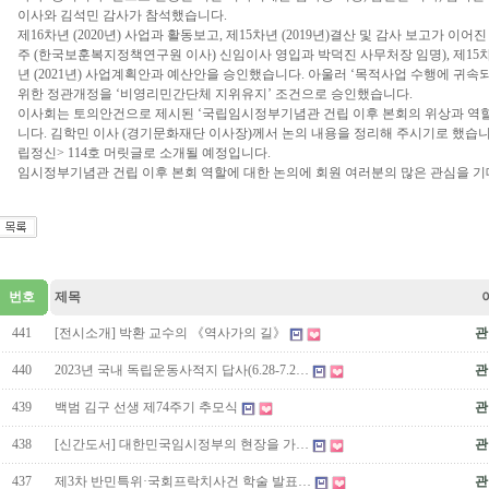
이사와 김석민 감사가 참석했습니다.
제16차년 (2020년) 사업과 활동보고, 제15차년 (2019년)결산 및 감사 보고가 이어
주 (한국보훈복지정책연구원 이사) 신임이사 영입과 박덕진 사무처장 임명), 제15차년 
년 (2021년) 사업계획안과 예산안을 승인했습니다. 아울러 ‘목적사업 수행에 귀속
위한 정관개정을 ‘비영리민간단체 지위유지’ 조건으로 승인했습니다.
이사회는 토의안건으로 제시된 ‘국립임시정부기념관 건립 이후 본회의 위상과 역할
니다. 김학민 이사 (경기문화재단 이사장)께서 논의 내용을 정리해 주시기로 했습니
립정신> 114호 머릿글로 소개될 예정입니다.
임시정부기념관 건립 이후 본회 역할에 대한 논의에 회원 여러분의 많은 관심을 기
번호
제목
441
[전시소개] 박환 교수의 《역사가의 길》
관
440
2023년 국내 독립운동사적지 답사(6.28-7.2…
관
439
백범 김구 선생 제74주기 추모식
관
438
[신간도서] 대한민국임시정부의 현장을 가…
관
437
제3차 반민특위·국회프락치사건 학술 발표…
관